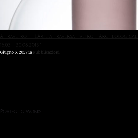
Attravetro – ” L’Arte attraversa i vetro – Archeologica
16.05 – 30.08.2015 “
Giugno 5, 2017
in
Pubblicazioni
Portfolio works