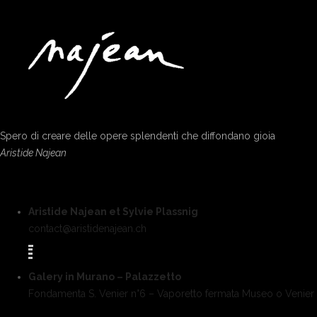
Spero di creare delle opere splendenti che diffondano gioia
Aristide Najean
Aristide Najean et Sylvie Plassnig
contact@aristidenajean.ch
Galery in Murano – Palazzetto
Fondamenta S. Venier n°6 – Vaporetto fermata Museo o Venier