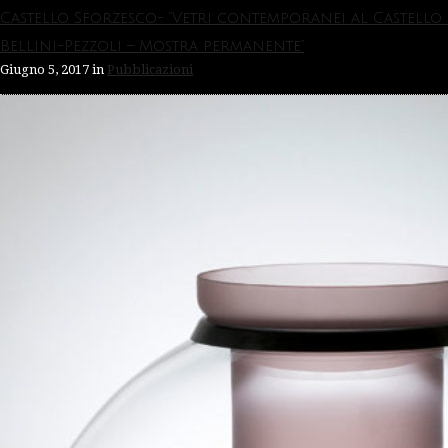
Castello Sforzesco- “Vetri contemporanei al Castello
Bellini-Pezzoli – Mostra permanente”
Giugno 5, 2017
in
Pubblicazioni