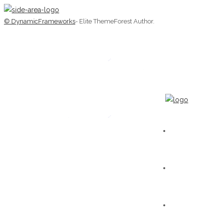
© DynamicFrameworks
- Elite ThemeForest Author.
HOME
WORKS
GALLERIA