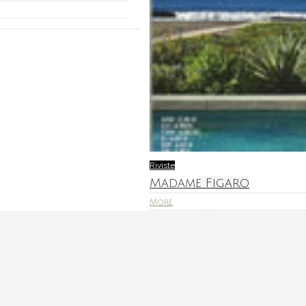
Riviste
Madame Figaro
More