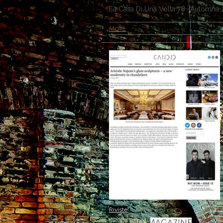
La Casa Di Una Volta 78 -Automna
More
Riviste
Candid Magazine