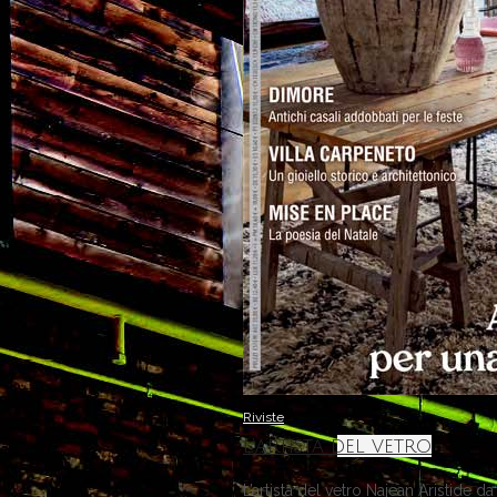
Riviste
L’artista del vetro
L’artista del vetro Najean Aristide