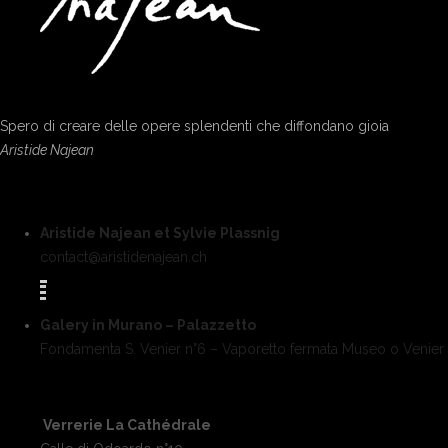
Spero di creare delle opere splendenti che diffondano gioia
Aristide Najean
Aristide Najean et Sylvie Plassnig
contact@aristidenajean.ch
Galery in Murano – Palazzetto
Fondamenta S. Venier n°6 – Vaporetto fermata Museo o Venier
Verrerie La Cathédrale