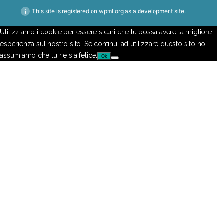
This site is registered on
wpml.org
as a development site.
Utilizziamo i cookie per essere sicuri che tu possa avere la migliore
esperienza sul nostro sito. Se continui ad utilizzare questo sito noi
assumiamo che tu ne sia felice.
Ok