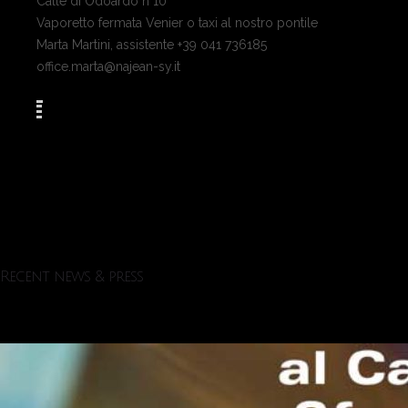
Calle di Odoardo n°10
Vaporetto fermata Venier o taxi al nostro pontile
Marta Martini, assistente +39 041 736185
office.marta@najean-sy.it
Recent news & press