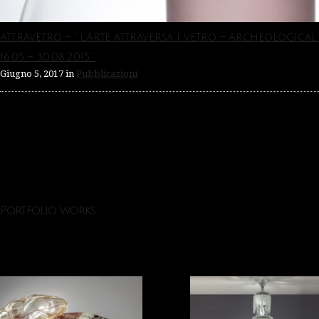
Attravetro – ” L’Arte attraversa i vetro – Archeologica
16.05 – 30.08.2015 “
Giugno 5, 2017
in
Pubblicazioni
Portfolio works