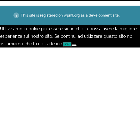
This site is registered on
wpml.org
as a development site.
Utilizziamo i cookie per essere sicuri che tu possa avere la migliore
esperienza sul nostro sito. Se continui ad utilizzare questo sito noi
assumiamo che tu ne sia felice.
Ok