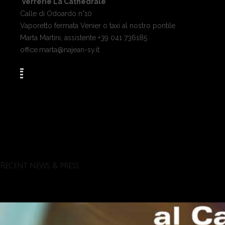
Verrerie La Cathédrale
Calle di Odoardo n°10
Vaporetto fermata Venier o taxi al nostro pontile
Marta Martini, assistente +39 041 736185
office.marta@najean-sy.it
Recent news & press