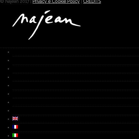
© Najean 2017 |
Privacy e Cookie Policy
|
CREDITS
Home
Works
Galleria
Fornace
Biografia
Media
Video
Contatti