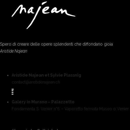
Spero di creare delle opere splendenti che diffondano gioia
Aristide Najean
Aristide Najean et Sylvie Plassnig
contact@aristidenajean.ch
Galery in Murano – Palazzetto
Fondamenta S. Venier n°6 – Vaporetto fermata Museo o Venier