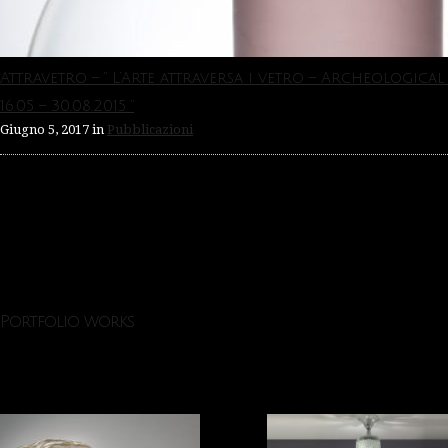
Attravetro – ” L’Arte attraversa i vetro – Archeologica
16.05 – 30.08.2015 “
Giugno 5, 2017
in
Pubblicazioni
Portfolio works