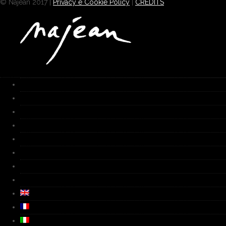
© Najean 2017 |
Privacy e Cookie Policy
|
CREDITS
Home
Works
Galleria
Fornace
Biografia
Media
Video
Contatti