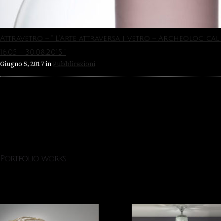
Attravetro – ” L’Arte attraversa i vetro – Archeologica
16.05 – 30.08.2015 “
Giugno 5, 2017
in
Pubblicazioni
Portfolio works