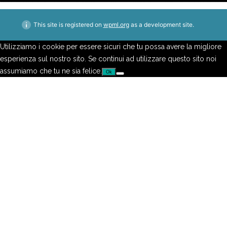
This site is registered on
wpml.org
as a development site.
Utilizziamo i cookie per essere sicuri che tu possa avere la migliore
esperienza sul nostro sito. Se continui ad utilizzare questo sito noi
assumiamo che tu ne sia felice.
Ok