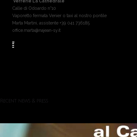
Verrerie La Cathédrale
Calle di Odoardo n°10
Vaporetto fermata Venier o taxi al nostro pontile
Marta Martini, assistente +39 041 736185
office.marta@najean-sy.it
Recent news & press