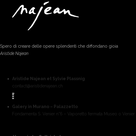
Spero di creare delle opere splendenti che diffondano gioia
Aristide Najean
Aristide Najean et Sylvie Plassnig
contact@aristidenajean.ch
Galery in Murano – Palazzetto
Fondamenta S. Venier n°6 – Vaporetto fermata Museo o Venier