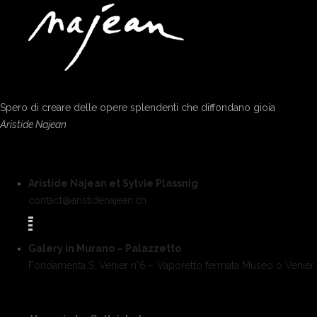
Spero di creare delle opere splendenti che diffondano gioia
Aristide Najean
Aristide Najean et Sylvie Plassnig
contact@aristidenajean.ch
Galery in Murano – Palazzetto
Fondamenta S. Venier n°6 – Vaporetto fermata Museo o Venier