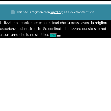
This site is registered on
wpml.org
as a development site.
Utilizziamo i cookie per essere sicuri che tu possa avere la migliore
esperienza sul nostro sito. Se continui ad utilizzare questo sito noi
assumiamo che tu ne sia felice.
Ok