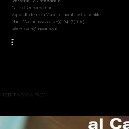
Verrerie La Cathédrale
Calle di Odoardo n°10
Vaporetto fermata Venier o taxi al nostro pontile
Marta Martini, assistente +39 041 736185
office.marta@najean-sy.it
Recent news & press