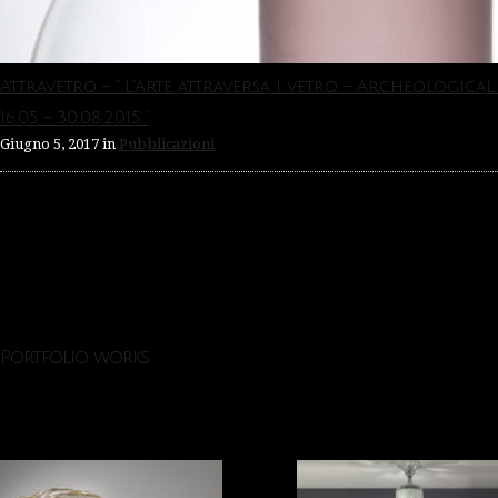
Attravetro – ” L’Arte attraversa i vetro – Archeologica
16.05 – 30.08.2015 “
Giugno 5, 2017
in
Pubblicazioni
Portfolio works