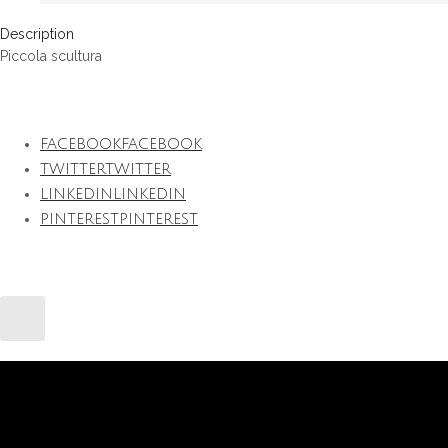
Description
Piccola scultura
FACEBOOK
FACEBOOK
TWITTER
TWITTER
LINKEDIN
LINKEDIN
PINTEREST
PINTEREST