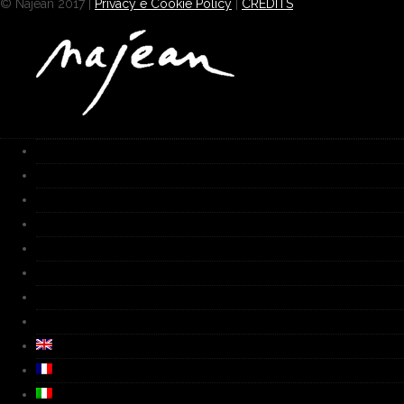
© Najean 2017 |
Privacy e Cookie Policy
|
CREDITS
Home
Works
Galleria
Fornace
Biografia
Media
Video
Contatti