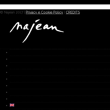
© Najean 2017 |
Privacy e Cookie Policy
|
CREDITS
HOME
Works
Gallery
Furnace
Biography
Media
Video
Contacts