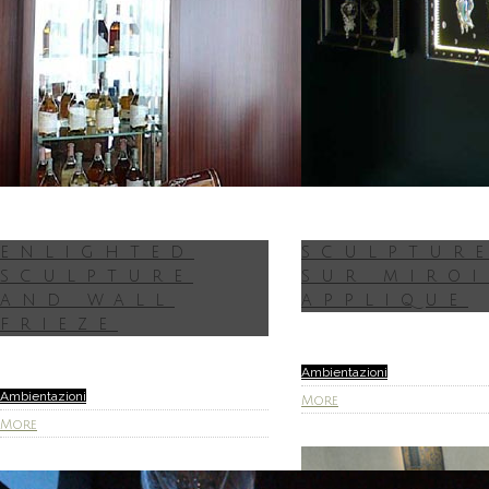
ENLIGHTED
SCULPTUR
SCULPTURE
SUR MIROI
AND WALL
APPLIQUE
FRIEZE
Ambientazioni
Ambientazioni
More
More