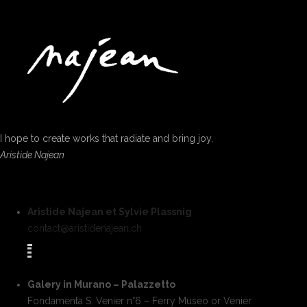
I hope to create works that radiate and bring joy.
Aristide Najean
Aristide Najean et Sylvie Plassnig
contact@aristidenajean.ch
Galery in Murano – Palazzetto
Fondamenta S. Venier n°6 – Ferry Museo or Venier