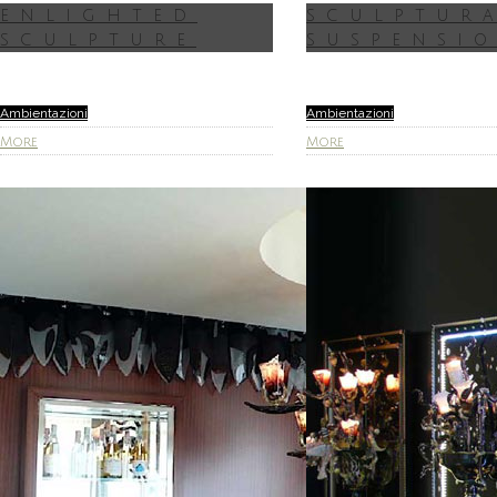
ENLIGHTED
SCULPTUR
SCULPTURE
SUSPENSI
Ambientazioni
Ambientazioni
More
More