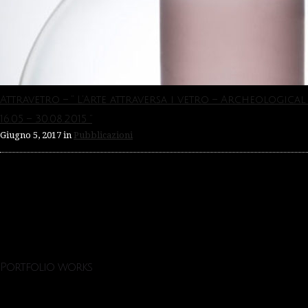
Attravetro – ” L’Arte attraversa i vetro – Archeologica
16.05 – 30.08.2015 “
Giugno 5, 2017
in
Pubblicazioni
Portfolio works