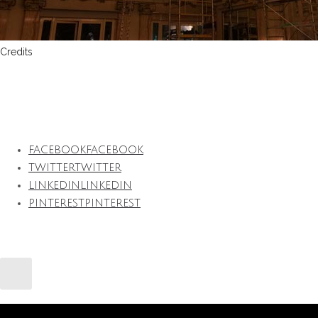
Credits
Alain Ducasse a Hotel De Paris a Monaco in collaborazione con Patr
FACEBOOK
FACEBOOK
TWITTER
TWITTER
LINKEDIN
LINKEDIN
PINTEREST
PINTEREST