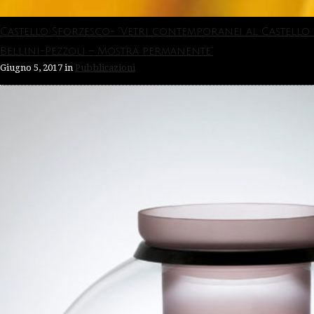
Castello Sforzesco- “Vetri contemporanei al Castello
Bellini-Pezzoli – Mostra permanente”
Giugno 5, 2017
in
Pubblicazioni