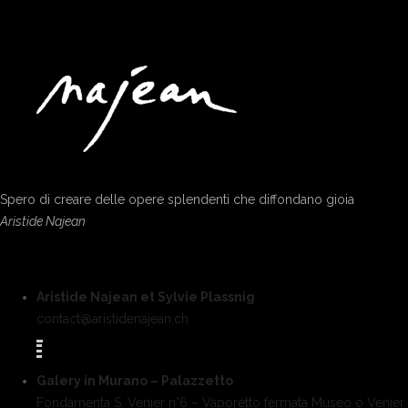
Spero di creare delle opere splendenti che diffondano gioia
Aristide Najean
Aristide Najean et Sylvie Plassnig
contact@aristidenajean.ch
Galery in Murano – Palazzetto
Fondamenta S. Venier n°6 – Vaporetto fermata Museo o Venier