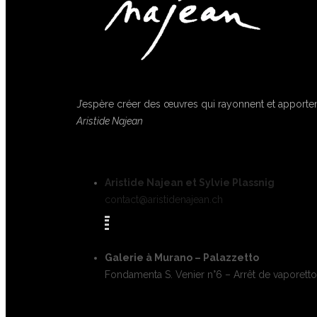
J’espère créer des œuvres qui rayonnent et apportent
Aristide Najean
Aristide Najean et Sylvie Plassnig
contact@aristidenajean.ch
Galerie à Murano – Palazzetto
Fondamenta S. Venier n°6 – Arrêt de vaporett