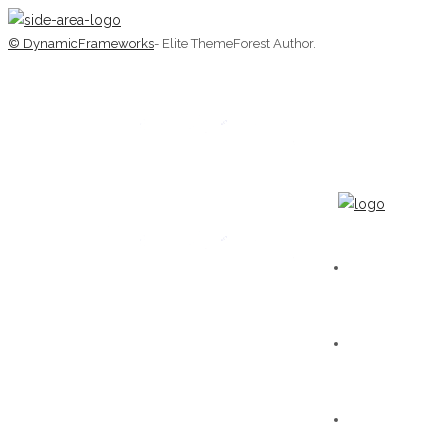
© DynamicFrameworks
- Elite ThemeForest Author.
HOME
WORKS
GALERIE