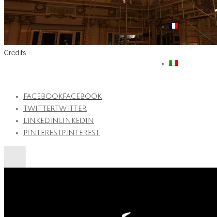
Credits
Alain Ducasse a l’Hotel De Paris a Monaco en collaboration avec Pa
FACEBOOK
FACEBOOK
TWITTER
TWITTER
LINKEDIN
LINKEDIN
PINTEREST
PINTEREST