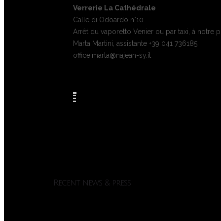
Verrerie La Cathédrale
Calle di Odoardo n°10
Arrêt du vaporetto Venier ou par taxi, à notre 
Marta Martini, assistante +39 041 736185
office.marta@najean-sy.it
Recent news & press