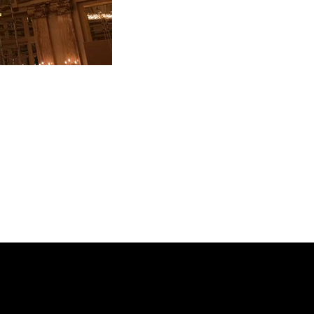
trick Jouin et Sanjit Manku