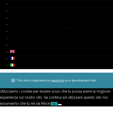
Works
Galerie
Fournaice
Biographie
Media
Video
Contacts
This site is registered on
wpml.org
as a development site.
Utilizziamo i cookie per essere sicuri che tu possa avere la migliore
esperienza sul nostro sito. Se continui ad utilizzare questo sito noi
assumiamo che tu ne sia felice.
Ok