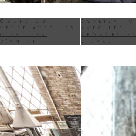
Coupe du
Egalisati
verre avec les
avec les
cisailles
éponges e
d’antan
lierre