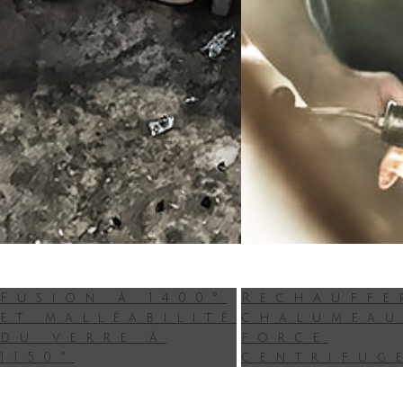
Fusion à 1400°
Rechauffe
et malléabilité
chalumeau
du verre à
force
1150°
centrifug