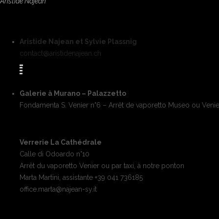
Aristide Najean
Aristide Najean et Sylvie Plassnig
contact@aristidenajean.ch
Galerie à Murano – Palazzetto
Fondamenta S. Venier n°6 – Arrêt de vaporetto Museo ou Venie
Verrerie La Cathédrale
Calle di Odoardo n°10
Arrêt du vaporetto Venier ou par taxi, à notre ponton
Marta Martini, assistante +39 041 736185
office.marta@najean-sy.it