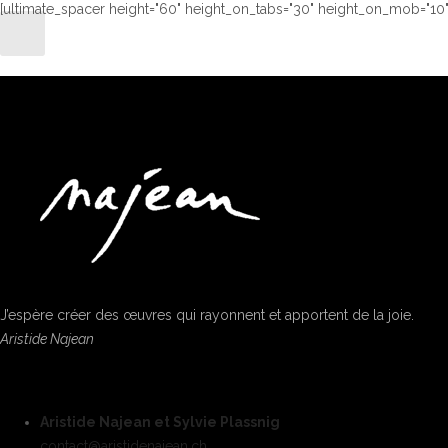
[ultimate_spacer height="60" height_on_tabs="30" height_on_mob="10"
J’espère créer des œuvres qui rayonnent et apportent de la joie.
Aristide Najean
Aristide Najean et Sylvie Plassnig
contact@aristidenajean.ch