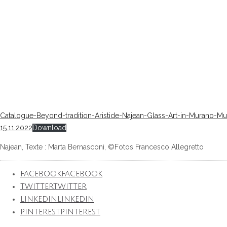
Catalogue-Beyond-tradition-Aristide-Najean-Glass-Art-in-Murano-Mu
15.11.2022
Download
Najean, Texte : Marta Bernasconi, ©Fotos Francesco Allegretto
FACEBOOK
FACEBOOK
TWITTER
TWITTER
LINKEDIN
LINKEDIN
PINTEREST
PINTEREST