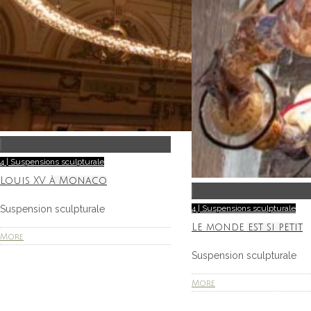
4 | Suspensions sculpturale
Louis XV à Monaco
Suspension sculpturale
4 | Suspensions sculpturale
Le monde est si petit
More
Suspension sculpturale
More