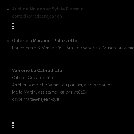
Aristide Najean et Sylvie Plassnig
contact@aristidenajean.ch
Galerie à Murano – Palazzetto
Fondamenta S. Venier n°6 – Arrêt de vaporetto Museo ou Venie
Verrerie La Cathédrale
Calle di Odoardo n°10
Arrêt du vaporetto Venier ou par taxi, à notre ponton
Marta Martini, assistante +39 041 736185
office.marta@najean-sy.it