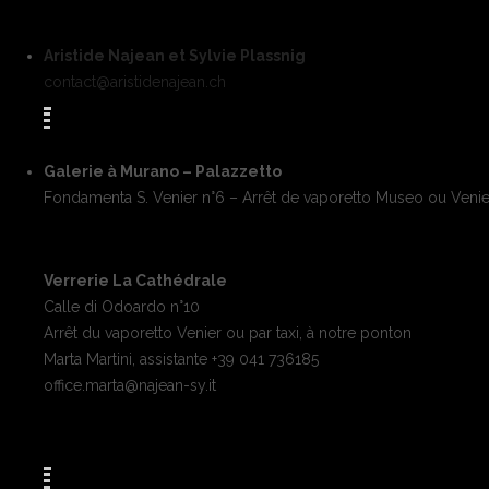
Aristide Najean et Sylvie Plassnig
contact@aristidenajean.ch
Galerie à Murano – Palazzetto
Fondamenta S. Venier n°6 – Arrêt de vaporetto Museo ou Venie
Verrerie La Cathédrale
Calle di Odoardo n°10
Arrêt du vaporetto Venier ou par taxi, à notre ponton
Marta Martini, assistante +39 041 736185
office.marta@najean-sy.it