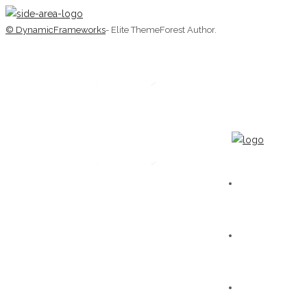
© DynamicFrameworks
- Elite ThemeForest Author.
HOME
WORKS
GALERIE