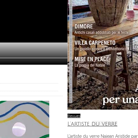
Revues
L’artiste du verre
L’artiste du verre Najean Aristide 