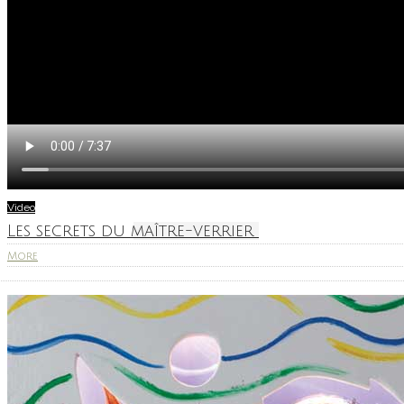
Video
Les secrets du maître-verrier
More